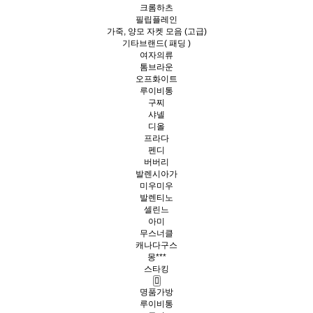
크롬하츠
필립플레인
가죽, 양모 자켓 모음 (고급)
기타브랜드( 패딩 )
여자의류
톰브라운
오프화이트
루이비통
구찌
샤넬
디올
프라다
펜디
버버리
발렌시아가
미우미우
발렌티노
셀린느
아미
무스너클
캐나다구스
몽***
스타킹
명품가방
루이비통