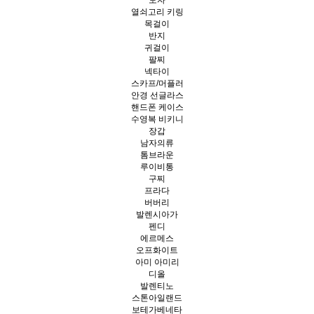
모자
열쇠고리 키링
목걸이
반지
귀걸이
팔찌
넥타이
스카프/머플러
안경 선글라스
핸드폰 케이스
수영복 비키니
장갑
남자의류
톰브라운
루이비통
구찌
프라다
버버리
발렌시아가
펜디
에르메스
오프화이트
아미 아미리
디올
발렌티노
스톤아일랜드
보테가베네타