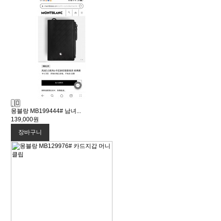
몽블랑 MB199444# 남녀...
139,000원
장바구니