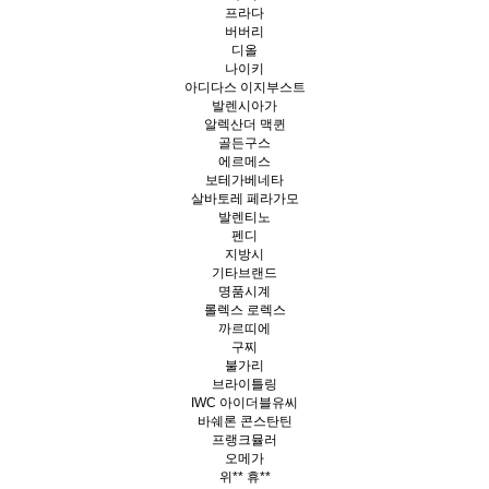
프라다
버버리
디올
나이키
아디다스 이지부스트
발렌시아가
알렉산더 맥퀸
골든구스
에르메스
보테가베네타
살바토레 페라가모
발렌티노
펜디
지방시
기타브랜드
명품시계
롤렉스 로렉스
까르띠에
구찌
불가리
브라이틀링
IWC 아이더블유씨
바쉐론 콘스탄틴
프랭크뮬러
오메가
위** 휴**