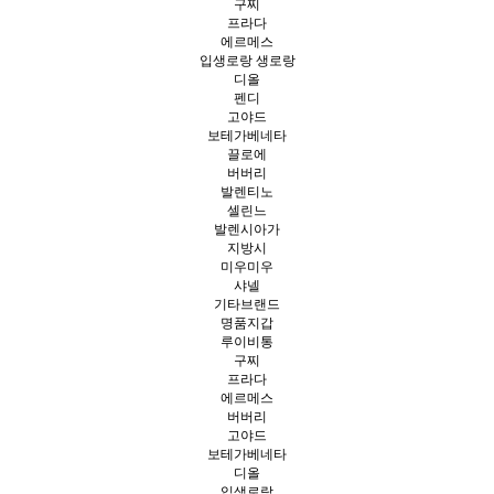
구찌
프라다
에르메스
입생로랑 생로랑
디올
펜디
고야드
보테가베네타
끌로에
버버리
발렌티노
셀린느
발렌시아가
지방시
미우미우
샤넬
기타브랜드
명품지갑
루이비통
구찌
프라다
에르메스
버버리
고야드
보테가베네타
디올
입생로랑