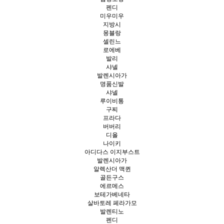
펜디
미우미우
지방시
몽블랑
셀린느
로에베
발리
샤넬
발렌시아가
명품신발
샤넬
루이비통
구찌
프라다
버버리
디올
나이키
아디다스 이지부스트
발렌시아가
알렉산더 맥퀸
골든구스
에르메스
보테가베네타
살바토레 페라가모
발렌티노
펜디