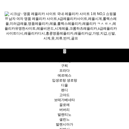
명품가방
루이비통
구찌
프라다
에르메스
입생로랑 생로랑
디올
펜디
고야드
보테가베네타
끌로에
버버리
발렌티노
셀린느
발렌시아가