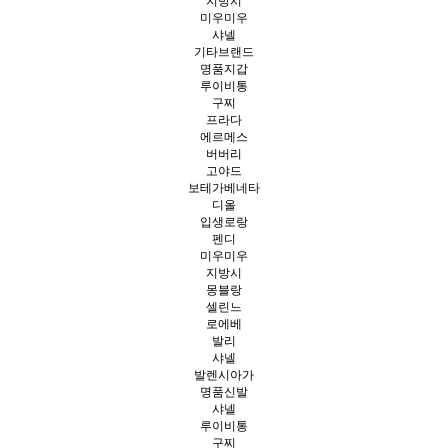
지방시
미우미우
샤넬
기타브랜드
명품지갑
루이비통
구찌
프라다
에르메스
버버리
고야드
보테가베네타
디올
입생로랑
펜디
미우미우
지방시
몽블랑
셀린느
로에베
발리
샤넬
발렌시아가
명품신발
샤넬
루이비통
구찌