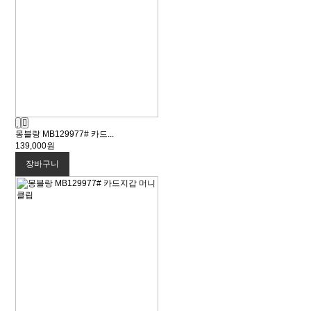
몽블랑 MB129977# 카드...
139,000원
장바구니