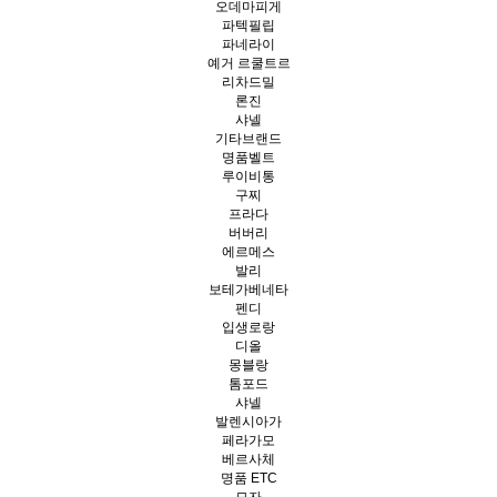
오데마피게
파텍필립
파네라이
예거 르쿨트르
리차드밀
론진
샤넬
기타브랜드
명품벨트
루이비통
구찌
프라다
버버리
에르메스
발리
보테가베네타
펜디
입생로랑
디올
몽블랑
톰포드
샤넬
발렌시아가
페라가모
베르사체
명품 ETC