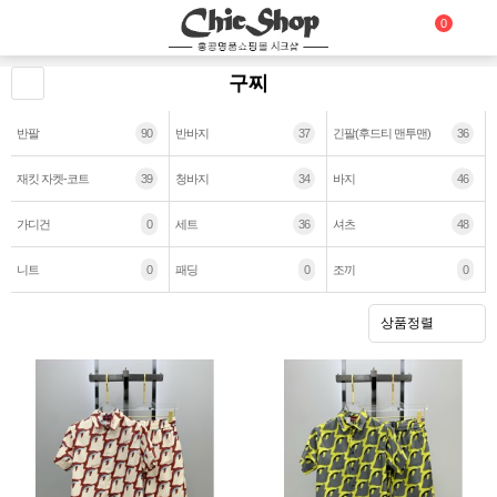
0
구찌
반팔
90
반바지
37
긴팔(후드티 맨투맨)
36
재킷 자켓-코트
39
청바지
34
바지
46
가디건
0
세트
36
셔츠
48
니트
0
패딩
0
조끼
0
상품정렬