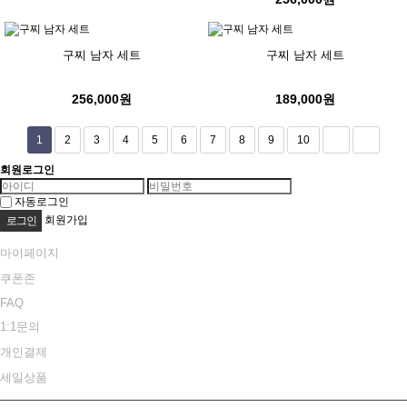
구찌 남자 세트
구찌 남자 세트
256,000원
189,000원
1
2
3
4
5
6
7
8
9
10
회원로그인
자동로그인
회원가입
마이페이지
쿠폰존
FAQ
1:1문의
개인결제
세일상품