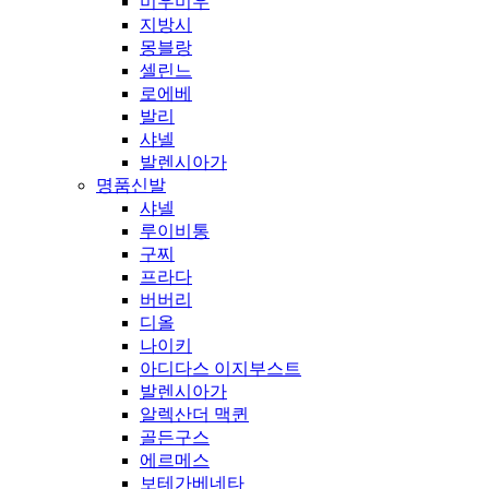
미우미우
지방시
몽블랑
셀린느
로에베
발리
샤넬
발렌시아가
명품신발
샤넬
루이비통
구찌
프라다
버버리
디올
나이키
아디다스 이지부스트
발렌시아가
알렉산더 맥퀸
골든구스
에르메스
보테가베네타