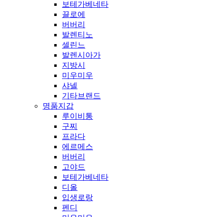
보테가베네타
끌로에
버버리
발렌티노
셀린느
발렌시아가
지방시
미우미우
샤넬
기타브랜드
명품지갑
루이비통
구찌
프라다
에르메스
버버리
고야드
보테가베네타
디올
입생로랑
펜디