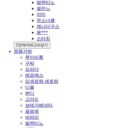
발렌티노
셀린느
아미
무스너클
캐나다구스
몽***
스타킹
전체카테고리닫기
명품가방
루이비통
구찌
프라다
에르메스
입생로랑 생로랑
디올
펜디
고야드
보테가베네타
끌로에
버버리
발렌티노