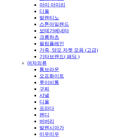
아미 아미리
디올
발렌티노
스톤아일랜드
보테가베네타
크롬하츠
필립플레인
가죽, 양모 자켓 모음 (고급)
기타브랜드( 패딩 )
여자의류
톰브라운
오프화이트
루이비통
구찌
샤넬
디올
프라다
펜디
버버리
발렌시아가
미우미우