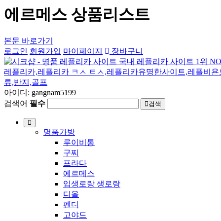
에르메스 상품리스트
본문 바로가기
로그인
회원가입
마이페이지
장바구니
아이디: gangnam5199
검색어
필수
검색
명품가방
루이비통
구찌
프라다
에르메스
입생로랑 생로랑
디올
펜디
고야드