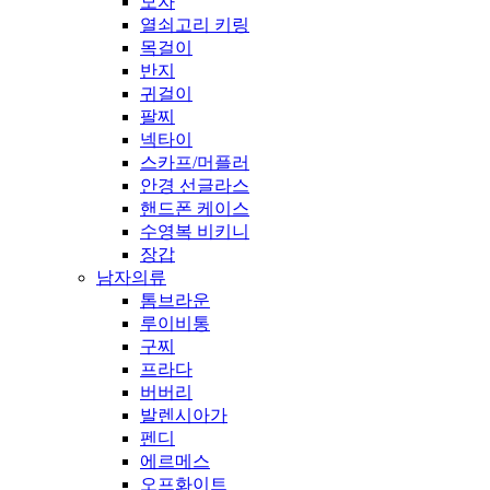
모자
열쇠고리 키링
목걸이
반지
귀걸이
팔찌
넥타이
스카프/머플러
안경 선글라스
핸드폰 케이스
수영복 비키니
장갑
남자의류
톰브라운
루이비통
구찌
프라다
버버리
발렌시아가
펜디
에르메스
오프화이트