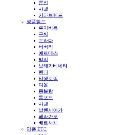
론진
샤넬
기타브랜드
명품벨트
루이비통
구찌
프라다
버버리
에르메스
발리
보테가베네타
펜디
입생로랑
디올
몽블랑
톰포드
샤넬
발렌시아가
페라가모
베르사체
명품 ETC