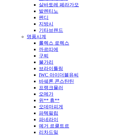
살바토레 페라가모
발렌티노
펜디
지방시
기타브랜드
명품시계
롤렉스 로렉스
까르띠에
구찌
불가리
브라이틀링
IWC 아이더블유씨
바쉐론 콘스탄틴
프랭크뮬러
오메가
위** 휴**
오데마피게
파텍필립
파네라이
예거 르쿨트르
리차드밀