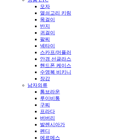
모자
열쇠고리 키링
목걸이
반지
귀걸이
팔찌
넥타이
스카프/머플러
안경 선글라스
핸드폰 케이스
수영복 비키니
장갑
남자의류
톰브라운
루이비통
구찌
프라다
버버리
발렌시아가
펜디
에르메스