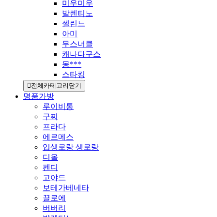
미우미우
발렌티노
셀린느
아미
무스너클
캐나다구스
몽***
스타킹
전체카테고리닫기
명품가방
루이비통
구찌
프라다
에르메스
입생로랑 생로랑
디올
펜디
고야드
보테가베네타
끌로에
버버리