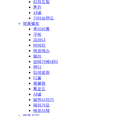
리차드밀
론진
샤넬
기타브랜드
명품벨트
루이비통
구찌
프라다
버버리
에르메스
발리
보테가베네타
펜디
입생로랑
디올
몽블랑
톰포드
샤넬
발렌시아가
페라가모
베르사체
명품 ETC