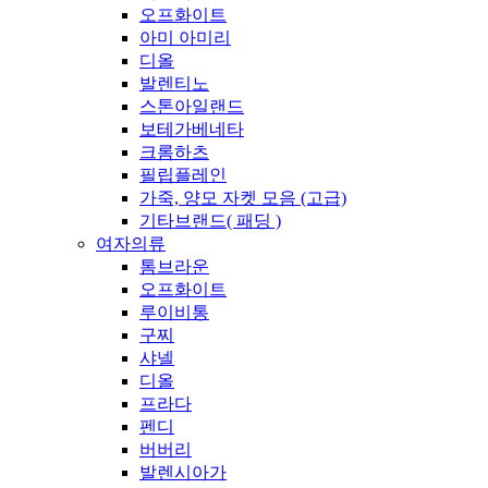
오프화이트
아미 아미리
디올
발렌티노
스톤아일랜드
보테가베네타
크롬하츠
필립플레인
가죽, 양모 자켓 모음 (고급)
기타브랜드( 패딩 )
여자의류
톰브라운
오프화이트
루이비통
구찌
샤넬
디올
프라다
펜디
버버리
발렌시아가