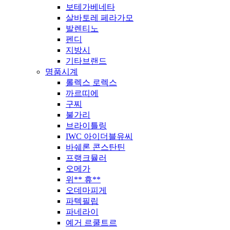
보테가베네타
살바토레 페라가모
발렌티노
펜디
지방시
기타브랜드
명품시계
롤렉스 로렉스
까르띠에
구찌
불가리
브라이틀링
IWC 아이더블유씨
바쉐론 콘스탄틴
프랭크뮬러
오메가
위** 휴**
오데마피게
파텍필립
파네라이
예거 르쿨트르