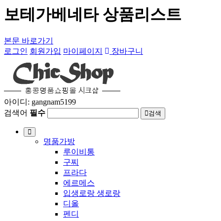
보테가베네타 상품리스트
본문 바로가기
로그인
회원가입
마이페이지
장바구니
아이디: gangnam5199
검색어
필수
검색
명품가방
루이비통
구찌
프라다
에르메스
입생로랑 생로랑
디올
펜디