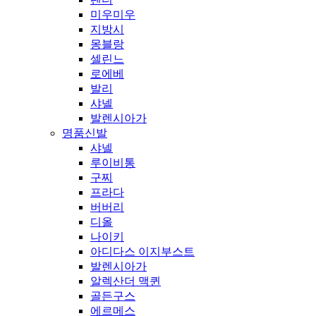
미우미우
지방시
몽블랑
셀린느
로에베
발리
샤넬
발렌시아가
명품신발
샤넬
루이비통
구찌
프라다
버버리
디올
나이키
아디다스 이지부스트
발렌시아가
알렉산더 맥퀸
골든구스
에르메스