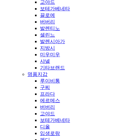
고야드
보테가베네타
끌로에
버버리
발렌티노
셀린느
발렌시아가
지방시
미우미우
샤넬
기타브랜드
명품지갑
루이비통
구찌
프라다
에르메스
버버리
고야드
보테가베네타
디올
입생로랑
펜디