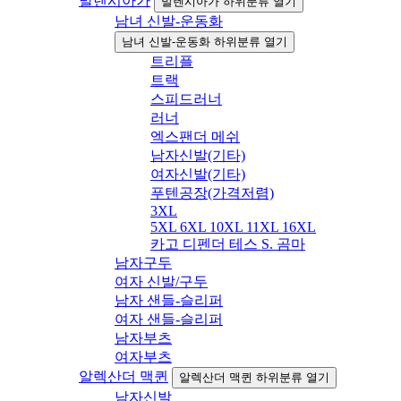
발렌시아가
발렌시아가 하위분류 열기
남녀 신발-운동화
남녀 신발-운동화 하위분류 열기
트리플
트랙
스피드러너
러너
엑스팬더 메쉬
남자신발(기타)
여자신발(기타)
푸텐공장(가격저렴)
3XL
5XL 6XL 10XL 11XL 16XL
카고 디펜더 테스 S. 곰마
남자구두
여자 신발/구두
남자 샌들-슬리퍼
여자 샌들-슬리퍼
남자부츠
여자부츠
알렉산더 맥퀸
알렉산더 맥퀸 하위분류 열기
남자신발