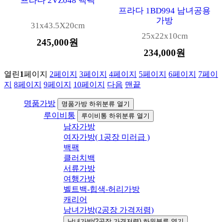
프라다 2VZ048 백팩
프라다 1BD994 남녀공용
가방
31x43.5X20cm
25x22x10cm
245,000원
234,000원
열린
1
페이지
2
페이지
3
페이지
4
페이지
5
페이지
6
페이지
7
페이
지
8
페이지
9
페이지
10
페이지
다음
맨끝
명품가방
명품가방 하위분류 열기
루이비통
루이비통 하위분류 열기
남자가방
여자가방( 1공장 미러급 )
백팩
클러치백
서류가방
여행가방
벨트백-힙색-허리가방
캐리어
남녀가방(2공장 가격저렴)
남녀가방(2공장 가격저렴) 하위분류 열기