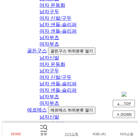
여자 운동화
남자구두
여자 신발/구두
남자 샌들-슬리퍼
여자 샌들-슬리퍼
남자부츠
여자부츠
골든구스
골든구스 하위분류 열기
남자신발
여자 운동화
남자구두
여자 신발/구두
남자 샌들-슬리퍼
여자 샌들-슬리퍼
남자부츠
여자부츠
▲ TOP
에르메스
에르메스 하위분류 열기
▼ DOWN
남자신발
여자 운동화
남자구두
HOME
분류
카카오톡
커뮤니티
마이쇼핑
여자 신발/구두