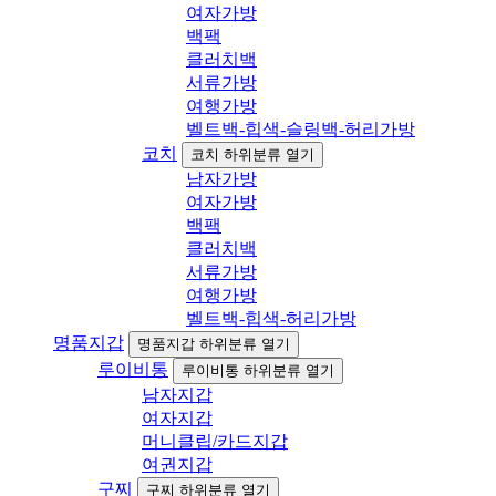
여자가방
백팩
클러치백
서류가방
여행가방
벨트백-힙색-슬링백-허리가방
코치
코치 하위분류 열기
남자가방
여자가방
백팩
클러치백
서류가방
여행가방
벨트백-힙색-허리가방
명품지갑
명품지갑 하위분류 열기
루이비통
루이비통 하위분류 열기
남자지갑
여자지갑
머니클립/카드지갑
여권지갑
구찌
구찌 하위분류 열기