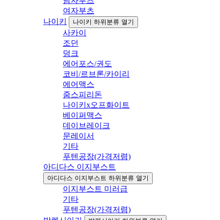
남자부츠
여자부츠
나이키
나이키 하위분류 열기
사카이
조던
덩크
에어포스/권도
코비/르브론/카이리
에어맥스
줌스피리돈
나이키x오프화이트
베이퍼맥스
데이브레이크
문레이서
기타
푸텐공장(가격저렴)
아디다스 이지부스트
아디다스 이지부스트 하위분류 열기
이지부스트 미러급
기타
푸텐공장(가격저렴)