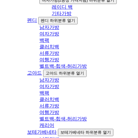
여자가방(2공장 가격저렴) 하위분류 열기
레이디 백
기타가방
펜디
펜디 하위분류 열기
남자가방
여자가방
백팩
클러치백
서류가방
여행가방
벨트백-힙색-허리가방
고야드
고야드 하위분류 열기
남자가방
여자가방
백팩
클러치백
서류가방
여행가방
벨트백-힙색-허리가방
캐리어
보테가베네타
보테가베네타 하위분류 열기