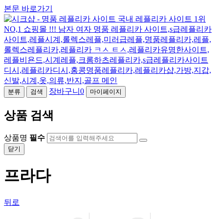
본문 바로가기
장바구니
0
분류
검색
마이페이지
상품 검색
상품명
필수
닫기
프라다
뒤로