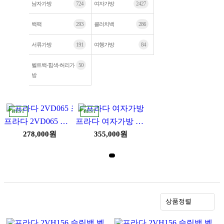
남자가방
724
여자가방
2427
백팩
293
클러치백
286
서류가방
191
여행가방
84
벨트백-힙색-허리가
50
방
BEST
BEST
프라다 2VD065 크로스백 숄더백 남자가방
프라다 여자가방 1BA906
278,000원
355,000원
상품정렬