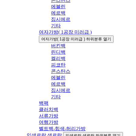
콘스탄스
에블린
에르백
집시에르
기타
여자가방( 1공장 미러급 )
여자가방( 1공장 미러급 ) 하위분류 열기
버킨백
린디백
켈리백
피코탄
콘스탄스
에블린
에르백
집시에르
기타
백팩
클러치백
서류가방
여행가방
벨트백-힙색-허리가방
입생로랑 생로랑
입생로랑 생로랑 하위분류 열기