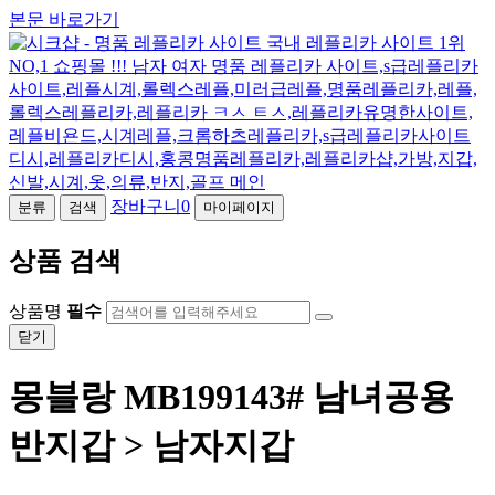
본문 바로가기
장바구니
0
분류
검색
마이페이지
상품 검색
상품명
필수
닫기
몽블랑 MB199143# 남녀공용
반지갑 > 남자지갑