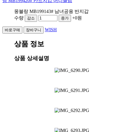
랑 MB199420# 카드지갑 머니클립
몽블랑 MB199143# 남녀공용 반지갑
수량
+0원
감소
증가
WISH
상품 정보
상품 상세설명