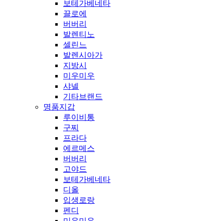
보테가베네타
끌로에
버버리
발렌티노
셀린느
발렌시아가
지방시
미우미우
샤넬
기타브랜드
명품지갑
루이비통
구찌
프라다
에르메스
버버리
고야드
보테가베네타
디올
입생로랑
펜디
미우미우