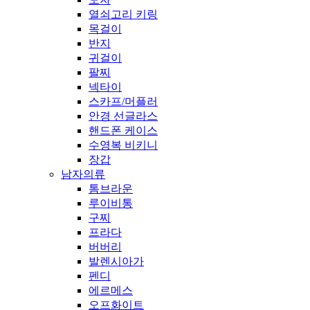
열쇠고리 키링
목걸이
반지
귀걸이
팔찌
넥타이
스카프/머플러
안경 선글라스
핸드폰 케이스
수영복 비키니
장갑
남자의류
톰브라운
루이비통
구찌
프라다
버버리
발렌시아가
펜디
에르메스
오프화이트