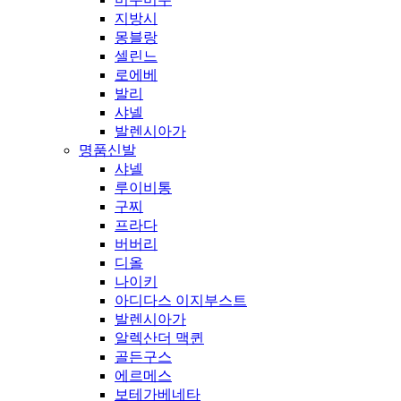
지방시
몽블랑
셀린느
로에베
발리
샤넬
발렌시아가
명품신발
샤넬
루이비통
구찌
프라다
버버리
디올
나이키
아디다스 이지부스트
발렌시아가
알렉산더 맥퀸
골든구스
에르메스
보테가베네타