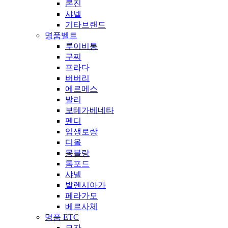
론진
샤넬
기타브랜드
명품벨트
루이비통
구찌
프라다
버버리
에르메스
발리
보테가베네타
펜디
입생로랑
디올
몽블랑
톰포드
샤넬
발렌시아가
페라가모
베르사체
명품 ETC
모자