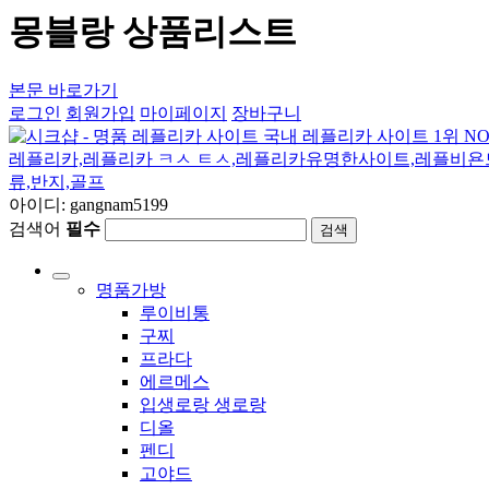
몽블랑 상품리스트
본문 바로가기
로그인
회원가입
마이페이지
장바구니
아이디: gangnam5199
검색어
필수
검색
명품가방
루이비통
구찌
프라다
에르메스
입생로랑 생로랑
디올
펜디
고야드