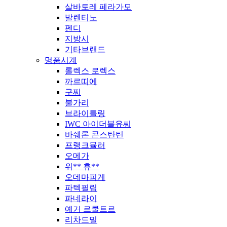
살바토레 페라가모
발렌티노
펜디
지방시
기타브랜드
명품시계
롤렉스 로렉스
까르띠에
구찌
불가리
브라이틀링
IWC 아이더블유씨
바쉐론 콘스탄틴
프랭크뮬러
오메가
위** 휴**
오데마피게
파텍필립
파네라이
예거 르쿨트르
리차드밀