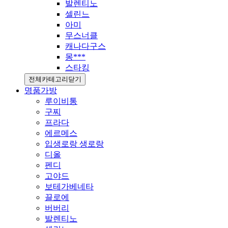
발렌티노
셀린느
아미
무스너클
캐나다구스
몽***
스타킹
전체카테고리닫기
명품가방
루이비통
구찌
프라다
에르메스
입생로랑 생로랑
디올
펜디
고야드
보테가베네타
끌로에
버버리
발렌티노