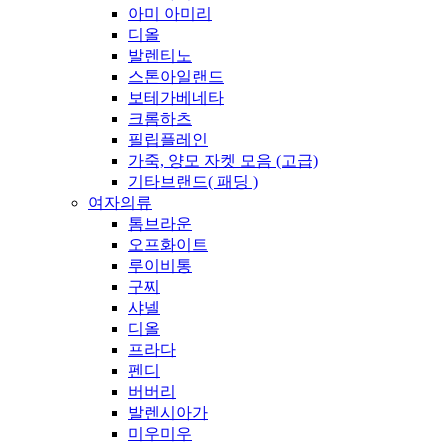
아미 아미리
디올
발렌티노
스톤아일랜드
보테가베네타
크롬하츠
필립플레인
가죽, 양모 자켓 모음 (고급)
기타브랜드( 패딩 )
여자의류
톰브라운
오프화이트
루이비통
구찌
샤넬
디올
프라다
펜디
버버리
발렌시아가
미우미우