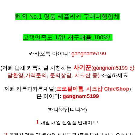
해외 No.1 명품 레플리카 구매대행업체
고객만족도 1위! 재구매율
100%
!
카카오톡 아이디:
gangnam5199
사기꾼
(저희 업체 카톡채널 사칭하는
(
gangnam5199 상
담환영,가격문의, 문의상담, 시크샵 등
)
조심하세요
저희 카톡과카톡채널
(
프로필이름
:
시크샵 ChicShop
)
은
아이디:
gangnam5199
하나뿐입니다^^
)
1
매일 매일 신상품 업데이트!
2